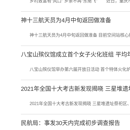
乡村致富有“风口” 乡亲不再“东南飞” 近日，重庆市统
神十三航天员为4月中旬返回做准备
神十三航天员为4月中旬返回做准备 目前空间站核心舱组
八宝山殡仪馆成立首个女子火化班组 平均年
八宝山殡仪馆举办第六届开放日活动 首个特体火化炉投入
2021年全国十大考古新发现揭晓 三星堆
2021年全国十大考古新发现揭晓 三星堆遗址祭祀区、陕
民航局：事发30天内完成初步调查报告