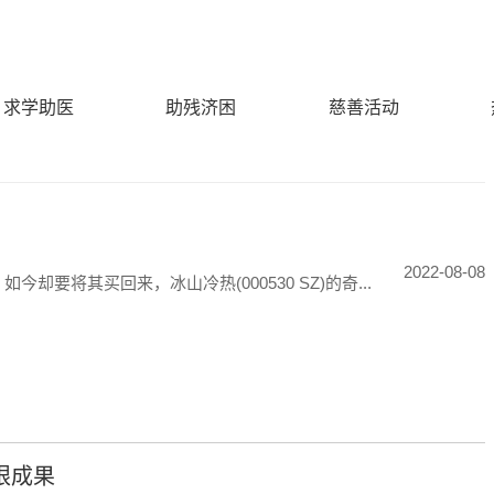
求学助医
助残济困
慈善活动
2022-08-08
今却要将其买回来，冰山冷热(000530 SZ)的奇...
眼成果