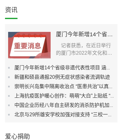
资讯
厦门今年新增14个省级非遗代表性项目 涵盖5大非遗门类
记者获悉，在近日举行
的厦门市2022年文化和自
然遗产日非遗宣传展示...
厦门今年新增14个省级非遗代表性项目 涵盖5大非遗门类
新疆和硕县通报20例无症状感染者流调轨迹
崇明长兴岛集中隔离收治点 “医患共治”以真心换真心
上海抗疫医护暖心创作：萌萌“大白”上贴纸 “虎年东方签”插画祈愿平安
中国企业历经八年自主研发的消杀防护机加入上海“抗疫”
北京与29所雄安学校加强对接支持 “三校一院”交钥匙项目加快推进
爱心捐助