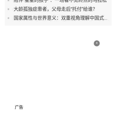
陪伴“星星的孩子”：一场看不见终点的马拉松
大龄孤独症患者，父母走后“托付”给谁？
国家属性与世界意义：双重视角理解中国式现代化道路
x
广告