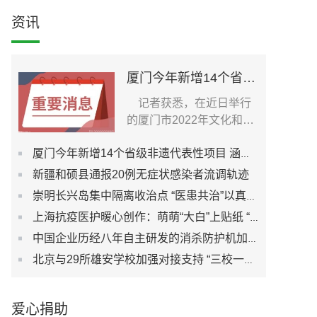
资讯
厦门今年新增14个省级非遗代表性项目 涵盖5大非遗门类
记者获悉，在近日举行
的厦门市2022年文化和自
然遗产日非遗宣传展示...
厦门今年新增14个省级非遗代表性项目 涵盖5大非遗门类
新疆和硕县通报20例无症状感染者流调轨迹
崇明长兴岛集中隔离收治点 “医患共治”以真心换真心
上海抗疫医护暖心创作：萌萌“大白”上贴纸 “虎年东方签”插画祈愿平安
中国企业历经八年自主研发的消杀防护机加入上海“抗疫”
北京与29所雄安学校加强对接支持 “三校一院”交钥匙项目加快推进
爱心捐助