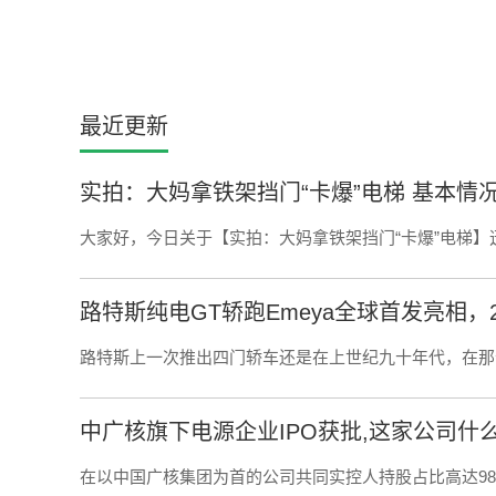
最近更新
实拍：大妈拿铁架挡门“卡爆”电梯 基本情
大家好，今日关于【实拍：大妈拿铁架挡门“卡爆”电梯】迅
路特斯纯电GT轿跑Emeya全球首发亮相，2
路特斯上一次推出四门轿车还是在上世纪九十年代，在那个流
中广核旗下电源企业IPO获批,这家公司什
在以中国广核集团为首的公司共同实控人持股占比高达98 