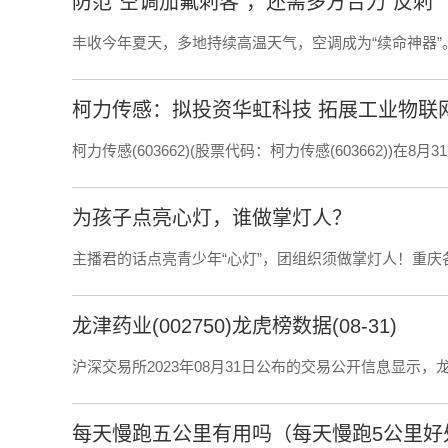
防范“空调加氟刺客”，还需多方合力“反刺”
丰收今年夏天，多地持续高温天气，空调成为“续命神器”。
柯力传感：拟投资华虹科技 拓展工业物联
柯力传感(603662)(股票代码：柯力传感(603662))在8
为孩子点亮心灯，谁做掌灯人？
主播君的话点亮青少年“心灯”，团组织须做掌灯人！重庆各
龙津药业(002750)龙虎榜数据(08-31)
沪深交易所2023年08月31日公布的交易公开信息显示
每天慢跑五公里有用吗（每天慢跑5公里好