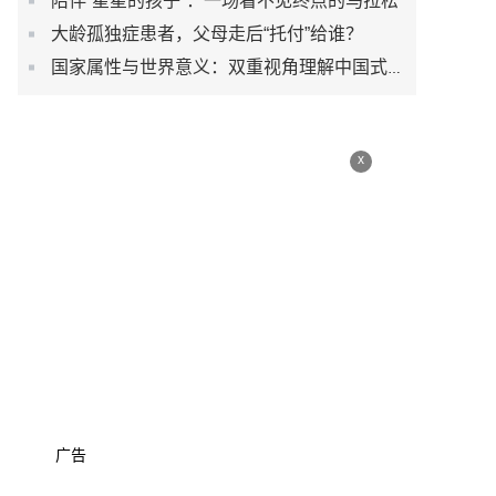
陪伴“星星的孩子”：一场看不见终点的马拉松
大龄孤独症患者，父母走后“托付”给谁？
国家属性与世界意义：双重视角理解中国式现代化道路
x
广告