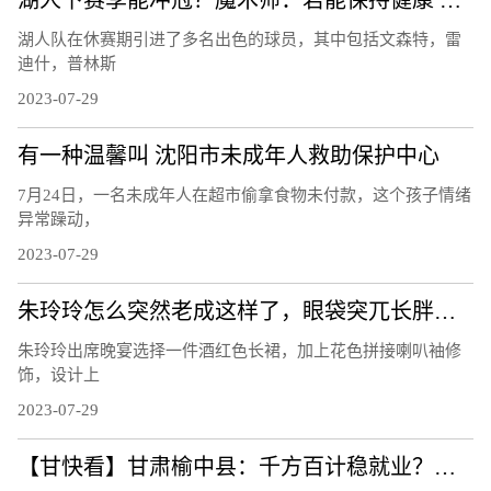
湖人下赛季能冲冠？魔术师：若能保持健康 甚至可以赢得一切
湖人队在休赛期引进了多名出色的球员，其中包括文森特，雷
迪什，普林斯
2023-07-29
有一种温馨叫 沈阳市未成年人救助保护中心
7月24日，一名未成年人在超市偷拿食物未付款，这个孩子情绪
异常躁动，
2023-07-29
朱玲玲怎么突然老成这样了，眼袋突兀长胖一圈，舞女打扮更掉价
朱玲玲出席晚宴选择一件酒红色长裙，加上花色拼接喇叭袖修
饰，设计上
2023-07-29
【甘快看】甘肃榆中县：千方百计稳就业？做优做实促发展