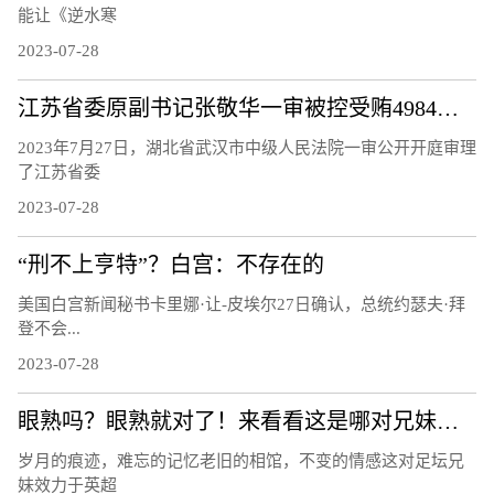
能让《逆水寒
2023-07-28
江苏省委原副书记张敬华一审被控受贿4984万余元
2023年7月27日，湖北省武汉市中级人民法院一审公开开庭审理
了江苏省委
2023-07-28
“刑不上亨特”？白宫：不存在的
美国白宫新闻秘书卡里娜·让-皮埃尔27日确认，总统约瑟夫·拜
登不会...
2023-07-28
眼熟吗？眼熟就对了！来看看这是哪对兄妹球员？
岁月的痕迹，难忘的记忆老旧的相馆，不变的情感这对足坛兄
妹效力于英超