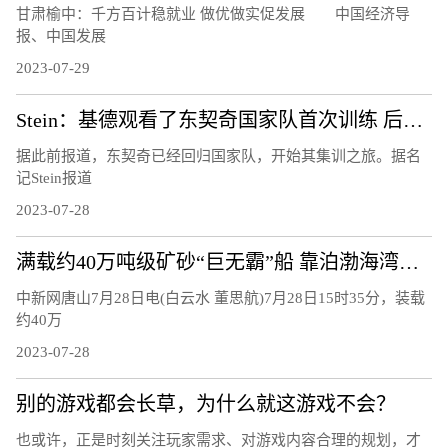
甘肃榆中：千方百计稳就业 做优做实促发展 中国经济导
报、中国发展
2023-07-29
Stein：基德观看了东契奇国家队首次训练 后者下周三将出战希腊
据此前报道，东契奇已经回归国家队，开始其集训之旅。据名
记Stein报道
2023-07-28
满载约40万吨级矿砂“巨无霸”船 靠泊渤海湾曹妃甸港区
中新网唐山7月28日电(白云水 董思航)7月28日15时35分，装载
约40万
2023-07-28
别的游戏都会长草，为什么就这游戏不会？
也或许，正是时刻关注玩家需求、对游戏内容合理的规划，才