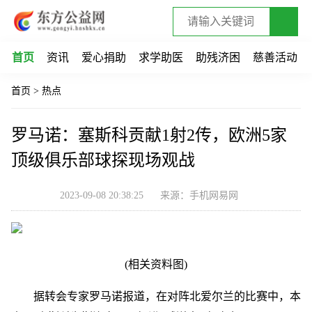
首页
资讯
爱心捐助
求学助医
助残济困
慈善活动
首页
>
热点
罗马诺：塞斯科贡献1射2传，欧洲5家
顶级俱乐部球探现场观战
2023-09-08 20:38:25
来源：手机网易网
(相关资料图)
据转会专家罗马诺报道，在对阵北爱尔兰的比赛中，本